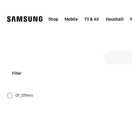
Skip
to
content
Shop
Mobile
TV & AV
Haushalt
Tipps & T
Suchformular
Suche
Filter
OT_Others