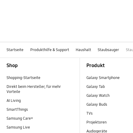
Startseite
Produkthilfe & Support
Haushalt
Staubsauger
Sta
Footer Navigation
Shop
Produkt
Shopping-Startseite
Galaxy Smartphone
Direkt beim Hersteller, für mehr
Galaxy Tab
Vorteile
Galaxy Watch
AI Living
Galaxy Buds
SmartThings
TVs
Samsung Care+
Projektoren
Samsung Live
Audiogeräte