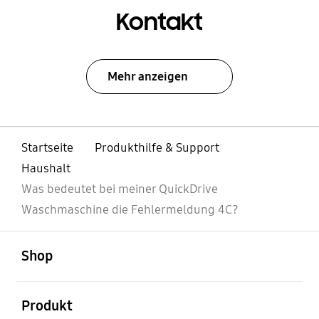
Kontakt
Mehr anzeigen
Startseite
Produkthilfe & Support
Haushalt
Was bedeutet bei meiner QuickDrive
Waschmaschine die Fehlermeldung 4C?
öffnen
Footer Navigation
Shop
öffnen
Produkt