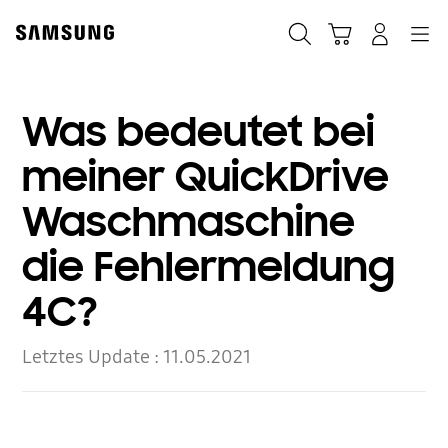
Skip
to
Suchen
Warenkorb
Anmelden
Navigation
content
Was bedeutet bei
meiner QuickDrive
Waschmaschine
die Fehlermeldung
4C?
Letztes Update :
11.05.2021