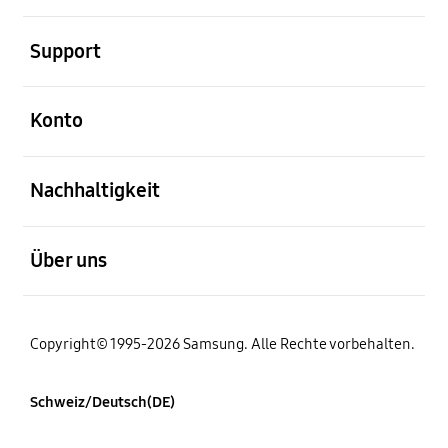
öffnen
Support
öffnen
Konto
öffnen
Nachhaltigkeit
öffnen
Über uns
Copyright© 1995-2026 Samsung. Alle Rechte vorbehalten.
Schweiz/Deutsch(DE)