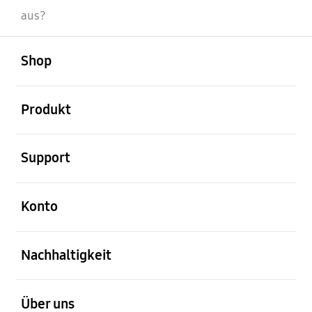
aus?
öffnen
Footer Navigation
Shop
öffnen
Produkt
öffnen
Support
öffnen
Konto
öffnen
Nachhaltigkeit
öffnen
Über uns