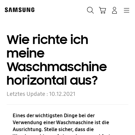
Skip
to
Suchen
Warenkorb
Anmelden
Navigation
content
Wie richte ich
meine
Waschmaschine
horizontal aus?
Letztes Update :
10.12.2021
Eines der wichtigsten Dinge bei der
Verwendung einer Waschmaschine ist die
Ausrichtung. Stelle sicher, dass die