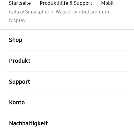
Startseite
Produkthilfe & Support
Mobil
Galaxy Smartphone: Wassersymbol auf dem
Display
öffnen
Footer Navigation
Shop
öffnen
Produkt
öffnen
Support
öffnen
Konto
öffnen
Nachhaltigkeit
öffnen