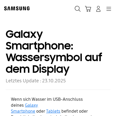
Skip
to
Suchen
Warenkorb
Anmelden
Navigation
content
Galaxy
Smartphone:
Wassersymbol auf
dem Display
Letztes Update :
23.10.2025
Wenn sich Wasser im USB-Anschluss
deines
Galaxy
Smartphone
oder
Tablets
befindet oder