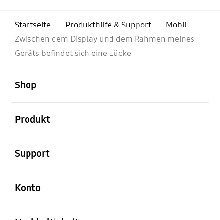
Startseite
Produkthilfe & Support
Mobil
Zwischen dem Display und dem Rahmen meines
Geräts befindet sich eine Lücke
öffnen
Footer Navigation
Shop
öffnen
Produkt
öffnen
Support
öffnen
Konto
öffnen