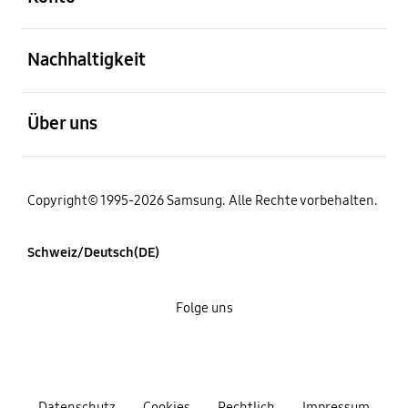
öffnen
Nachhaltigkeit
öffnen
Über uns
Copyright© 1995-2026 Samsung. Alle Rechte vorbehalten.
Schweiz/Deutsch(DE)
Folge uns
Datenschutz
Cookies
Rechtlich
Impressum