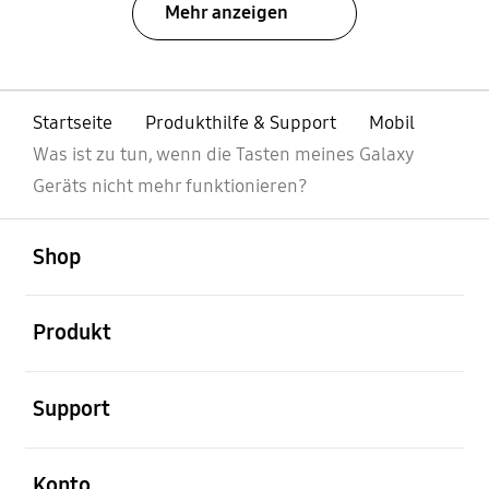
Mehr anzeigen
Startseite
Produkthilfe & Support
Mobil
Was ist zu tun, wenn die Tasten meines Galaxy
Geräts nicht mehr funktionieren?
öffnen
Footer Navigation
Shop
öffnen
Produkt
öffnen
Support
öffnen
Konto