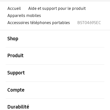
Accueil
Aide et support pour le produit
Appareils mobiles
Accessoires téléphones portables
BST0469SEC
ouvert
Footer Navigation
Shop
ouvert
Produit
ouvert
Support
ouvert
Compte
ouvert
Durabilité