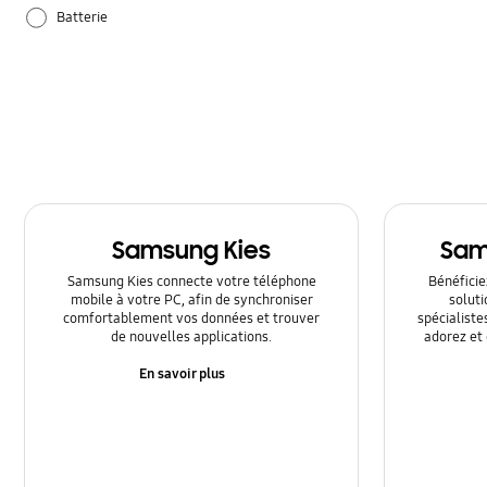
Batterie
Matériel
Réglages
Samsung Apps
Utilisation
Samsung Kies
Sam
Samsung Kies connecte votre téléphone
Bénéficiez
mobile à votre PC, afin de synchroniser
solut
comfortablement vos données et trouver
spécialiste
de nouvelles applications.
adorez et 
En savoir plus