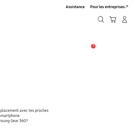
Assistance
Pour les entreprises
Rechercher
Panier
Connexion/Inscription
Rechercher
3
Alerte
emplacement avec tes proches
 smartphone
amsung Gear 360?