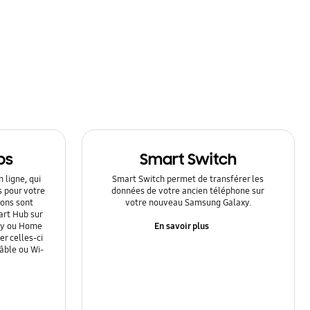
ps
Smart Switch
 ligne, qui
Smart Switch permet de transférer les
s pour votre
données de votre ancien téléphone sur
ions sont
votre nouveau Samsung Galaxy.
art Hub sur
En savoir plus
Ray ou Home
r celles-ci
câble ou Wi-