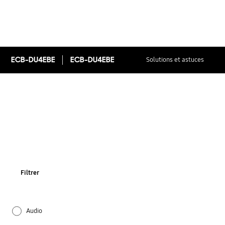
ECB-DU4EBE
ECB-DU4EBE
Solutions et astuces
Filtrer
Audio