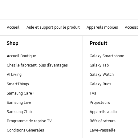
Accueil
Aide et support pour le produit
Appareils mobiles
Accesso
Footer Navigation
Shop
Produit
Accueil Boutique
Galaxy Smartphone
Chez le fabricant, plus d’avantages
Galaxy Tab
AI Living
Galaxy Watch
SmartThings
Galaxy Buds
Samsung Care+
TVs
Samsung Live
Projecteurs
Samsung Club
Appareils audio
Programme de reprise TV
Réfrigérateurs
Conditions Génerales
Lave-vaisselle