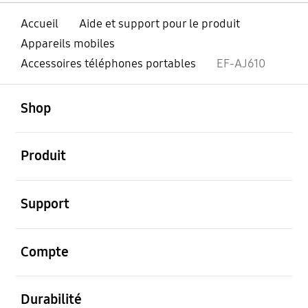
Accueil
Aide et support pour le produit
Appareils mobiles
Accessoires téléphones portables
EF-AJ610
ouvert
Footer Navigation
Shop
ouvert
Produit
ouvert
Support
ouvert
Compte
ouvert
Durabilité