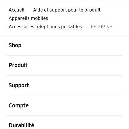
Accueil
Aide et support pour le produit
Appareils mobiles
Accessoires téléphones portables
EF-FI919B
ouvert
Footer Navigation
Shop
ouvert
Produit
ouvert
Support
ouvert
Compte
ouvert
Durabilité