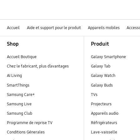
Accueil
Aide et support pour le produit
Appareils mobiles
Accesso
Footer Navigation
Shop
Produit
Accueil Boutique
Galaxy Smartphone
Chez le fabricant, plus d’avantages
Galaxy Tab
AI Living
Galaxy Watch
SmartThings
Galaxy Buds
Samsung Care+
TVs
Samsung Live
Projecteurs
Samsung Club
Appareils audio
Programme de reprise TV
Réfrigérateurs
Conditions Génerales
Lave-vaisselle