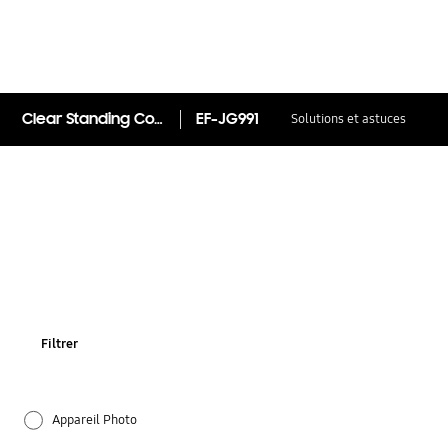
Clear Standing Cover EF-JG991 Galaxy S21 5G
EF-JG991
Solutions et astuces
Filtrer
Appareil Photo