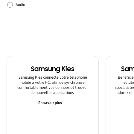
Audio
Batterie
Matériel
Réglages
Samsung Apps
Samsung Kies
Sam
Utilisation
Samsung Kies connecte votre téléphone
Bénéficiez
mobile à votre PC, afin de synchroniser
solut
comfortablement vos données et trouver
spécialiste
de nouvelles applications.
adorez et 
En savoir plus