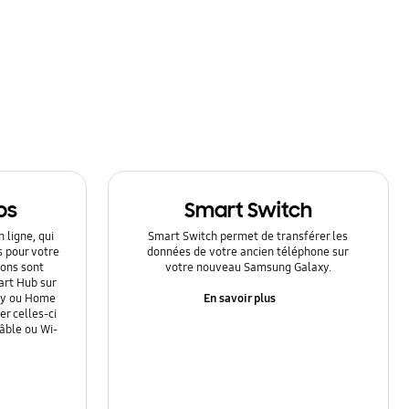
ps
Smart Switch
 ligne, qui
Smart Switch permet de transférer les
s pour votre
données de votre ancien téléphone sur
ions sont
votre nouveau Samsung Galaxy.
art Hub sur
En savoir plus
Ray ou Home
r celles-ci
câble ou Wi-