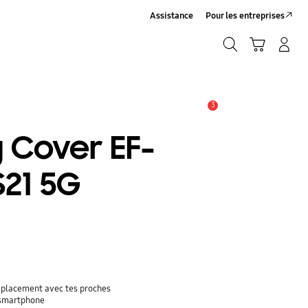
Assistance
Pour les entreprises
Rechercher
Panier
Connexion/Inscription
Rechercher
3
Alerte
 Cover EF-
S21 5G
emplacement avec tes proches
 smartphone