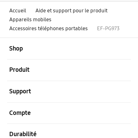
Accueil
Aide et support pour le produit
Appareils mobiles
Accessoires téléphones portables
EF-PG973
ouvert
Footer Navigation
Shop
ouvert
Produit
ouvert
Support
ouvert
Compte
ouvert
Durabilité