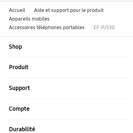
Accueil
Aide et support pour le produit
Appareils mobiles
Accessoires téléphones portables
EF-PJ530
ouvert
Footer Navigation
Shop
ouvert
Produit
ouvert
Support
ouvert
Compte
ouvert
Durabilité