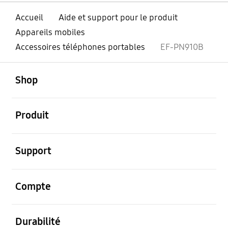
Accueil
Aide et support pour le produit
Appareils mobiles
Accessoires téléphones portables
EF-PN910B
ouvert
Footer Navigation
Shop
ouvert
Produit
ouvert
Support
ouvert
Compte
ouvert
Durabilité