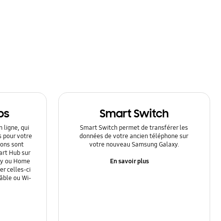
ps
Smart Switch
 ligne, qui
Smart Switch permet de transférer les
s pour votre
données de votre ancien téléphone sur
ions sont
votre nouveau Samsung Galaxy.
art Hub sur
En savoir plus
Ray ou Home
r celles-ci
câble ou Wi-