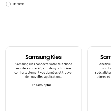
Batterie
Matériel
Réglages
Samsung Apps
Utilisation
Samsung Kies
Sam
Samsung Kies connecte votre téléphone
Bénéficiez
mobile à votre PC, afin de synchroniser
solut
comfortablement vos données et trouver
spécialiste
de nouvelles applications.
adorez et 
En savoir plus