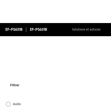
EF-PS631B
EF-PS631B
Solutions et astuces
Filtrer
Audio