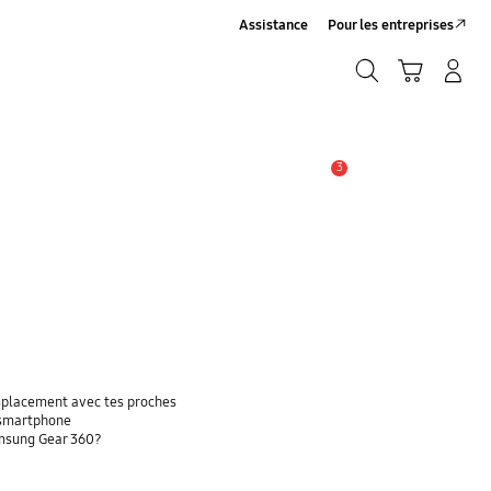
Assistance
Pour les entreprises
Rechercher
Panier
Connexion/Inscription
Rechercher
3
Alerte
emplacement avec tes proches
 smartphone
amsung Gear 360?