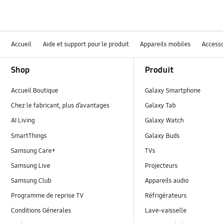
Accueil
Aide et support pour le produit
Appareils mobiles
Accesso
Footer Navigation
Shop
Produit
Accueil Boutique
Galaxy Smartphone
Chez le fabricant, plus d’avantages
Galaxy Tab
AI Living
Galaxy Watch
SmartThings
Galaxy Buds
Samsung Care+
TVs
Samsung Live
Projecteurs
Samsung Club
Appareils audio
Programme de reprise TV
Réfrigérateurs
Conditions Génerales
Lave-vaisselle