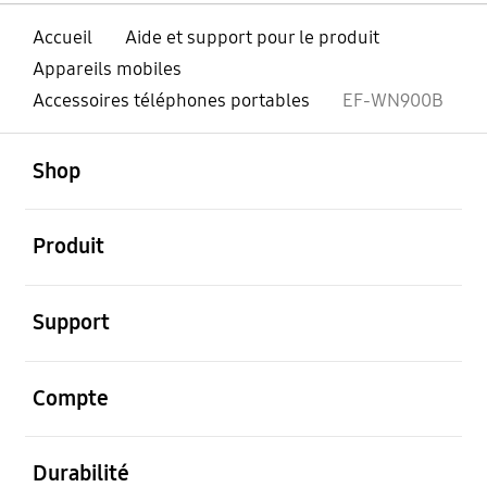
Accueil
Aide et support pour le produit
Appareils mobiles
Accessoires téléphones portables
EF-WN900B
ouvert
Footer Navigation
Shop
ouvert
Produit
ouvert
Support
ouvert
Compte
ouvert
Durabilité