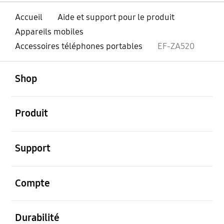
Accueil
Aide et support pour le produit
Appareils mobiles
Accessoires téléphones portables
EF-ZA520
ouvert
Footer Navigation
Shop
ouvert
Produit
ouvert
Support
ouvert
Compte
ouvert
Durabilité