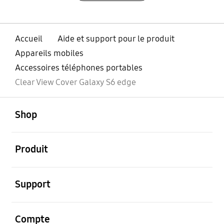
Accueil
Aide et support pour le produit
Appareils mobiles
Accessoires téléphones portables
Clear View Cover Galaxy S6 edge
ouvert
Footer Navigation
Shop
ouvert
Produit
ouvert
Support
ouvert
Compte