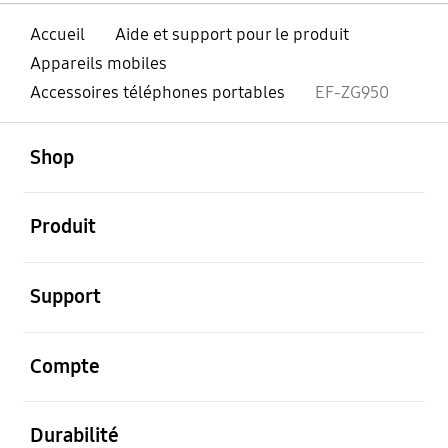
Accueil
Aide et support pour le produit
Appareils mobiles
Accessoires téléphones portables
EF-ZG950
ouvert
Footer Navigation
Shop
ouvert
Produit
ouvert
Support
ouvert
Compte
ouvert
Durabilité