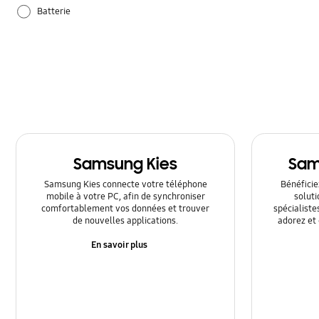
Batterie
Matériel
Réglages
Samsung Apps
Utilisation
Samsung Kies
Sam
Samsung Kies connecte votre téléphone
Bénéficiez
mobile à votre PC, afin de synchroniser
solut
comfortablement vos données et trouver
spécialiste
de nouvelles applications.
adorez et 
En savoir plus