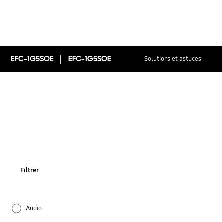
EFC-1G5SOE
EFC-1G5SOE
Solutions et astuces
Filtrer
Audio