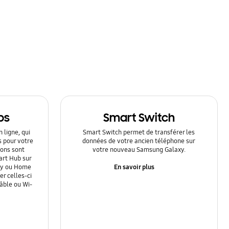
ps
Smart Switch
 ligne, qui
Smart Switch permet de transférer les
s pour votre
données de votre ancien téléphone sur
ions sont
votre nouveau Samsung Galaxy.
art Hub sur
En savoir plus
Ray ou Home
r celles-ci
câble ou Wi-