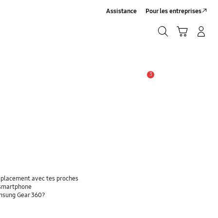
Assistance
Pour les entreprises
Rechercher
Panier
Connexion/Inscription
Rechercher
3
Alerte
emplacement avec tes proches
 smartphone
amsung Gear 360?