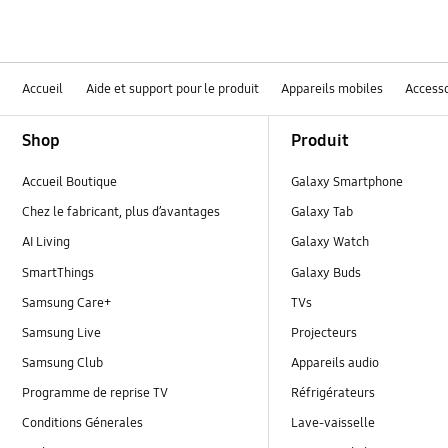
Accueil
Aide et support pour le produit
Appareils mobiles
Accesso
Footer Navigation
Shop
Produit
Accueil Boutique
Galaxy Smartphone
Chez le fabricant, plus d’avantages
Galaxy Tab
AI Living
Galaxy Watch
SmartThings
Galaxy Buds
Samsung Care+
TVs
Samsung Live
Projecteurs
Samsung Club
Appareils audio
Programme de reprise TV
Réfrigérateurs
Conditions Génerales
Lave-vaisselle