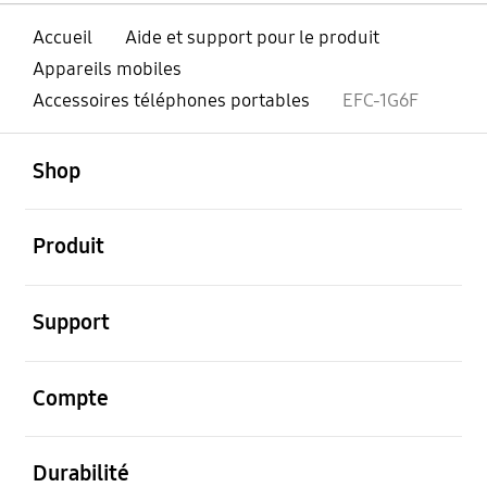
Accueil
Aide et support pour le produit
Appareils mobiles
Accessoires téléphones portables
EFC-1G6F
ouvert
Footer Navigation
Shop
ouvert
Produit
ouvert
Support
ouvert
Compte
ouvert
Durabilité