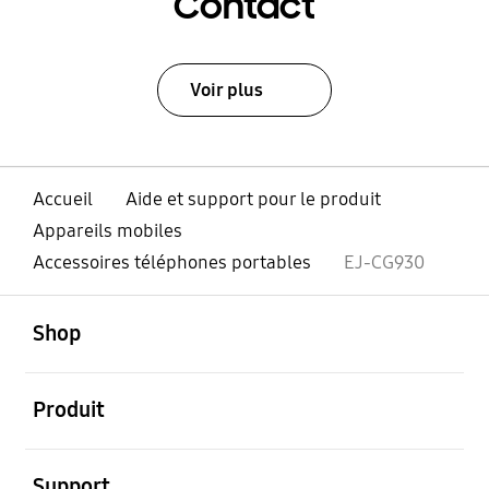
Contact
Voir plus
Accueil
Aide et support pour le produit
Appareils mobiles
Accessoires téléphones portables
EJ-CG930
ouvert
Footer Navigation
Shop
ouvert
Produit
ouvert
Support