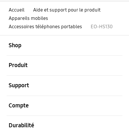
Accueil
Aide et support pour le produit
Appareils mobiles
Accessoires téléphones portables
EO-HS130
ouvert
Footer Navigation
Shop
ouvert
Produit
ouvert
Support
ouvert
Compte
ouvert
Durabilité