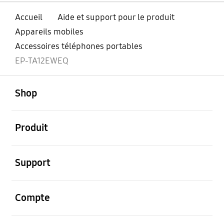
Accueil
Aide et support pour le produit
Appareils mobiles
Accessoires téléphones portables
EP-TA12EWEQ
ouvert
Footer Navigation
Shop
ouvert
Produit
ouvert
Support
ouvert
Compte
ouvert