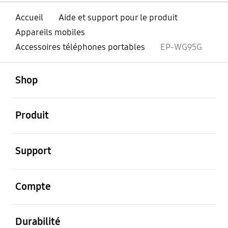
Accueil
Aide et support pour le produit
Appareils mobiles
Accessoires téléphones portables
EP-WG95G
ouvert
Footer Navigation
Shop
ouvert
Produit
ouvert
Support
ouvert
Compte
ouvert
Durabilité