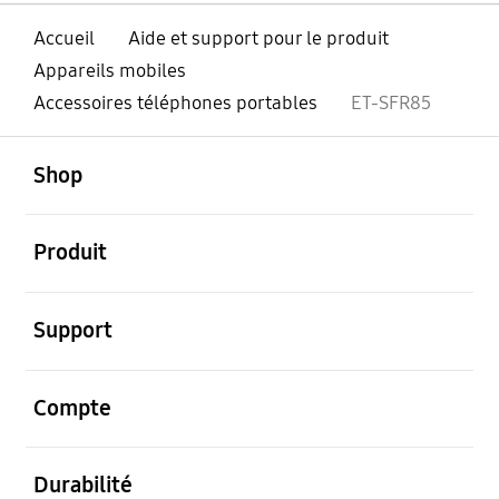
Accueil
Aide et support pour le produit
Appareils mobiles
Accessoires téléphones portables
ET-SFR85
ouvert
Footer Navigation
Shop
ouvert
Produit
ouvert
Support
ouvert
Compte
ouvert
Durabilité