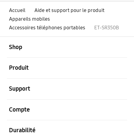
Accueil
Aide et support pour le produit
Appareils mobiles
Accessoires téléphones portables
ET-SR350B
ouvert
Footer Navigation
Shop
ouvert
Produit
ouvert
Support
ouvert
Compte
ouvert
Durabilité