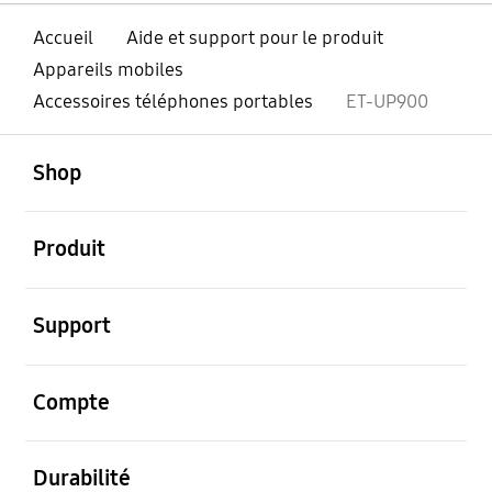
Accueil
Aide et support pour le produit
Appareils mobiles
Accessoires téléphones portables
ET-UP900
ouvert
Footer Navigation
Shop
ouvert
Produit
ouvert
Support
ouvert
Compte
ouvert
Durabilité