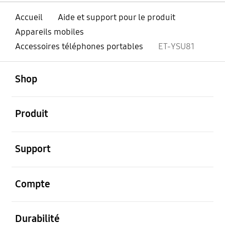
Accueil
Aide et support pour le produit
Appareils mobiles
Accessoires téléphones portables
ET-YSU81
ouvert
Footer Navigation
Shop
ouvert
Produit
ouvert
Support
ouvert
Compte
ouvert
Durabilité