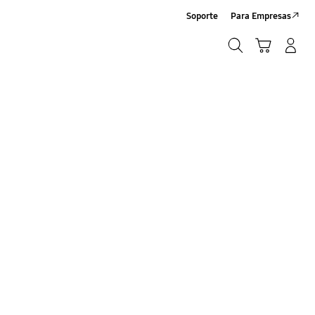
Soporte
Para Empresas
Búsqueda
Carrito
Iniciar sesión/Registrarse
Búsqueda