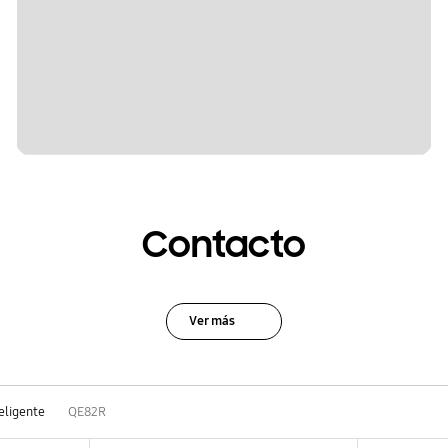
Contacto
Ver más
teligente
QE82R