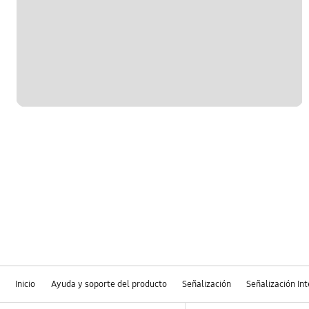
Inicio
Ayuda y soporte del producto
Señalización
Señalización In
Footer Navigation