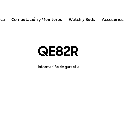
nca
Computación y Monitores
Watch y Buds
Accesorios
QE82R
Información de garantía