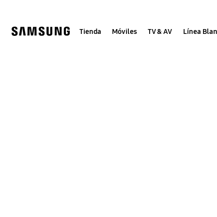
Skip
Skip
to
to
content
accessibility
help
Tienda
Móviles
TV & AV
Línea Bla