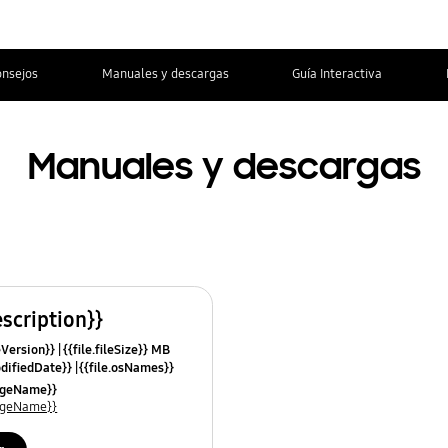
onsejos
Manuales y descargas
Guía Interactiva
Manuales y descargas
escription}}
leVersion}}
{{file.fileSize}} MB
odifiedDate}}
{{file.osNames}}
uageName}}
uageName}}