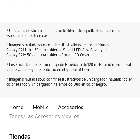
* Una característica principal puede diferir de aquella descrita en las
especificaciones técnicas
* Imagen simulada solo con fines ilustrativos de dos teléfonos
Galaxy S21 Ultra 5G con cubiertas Smart LED View Cover y un
Galaxy S21+ 5G con una cubierta Smart LED Cover.
* Los SmartTag tienen un rango de Bluetooth de 120 m. El rendimiento real
puede variar según el entorno en el que se utilicen.
* Imagen simulada solo con fines ilustrativos de un cargador inalámbrico en
color blanco y un cargador inalámbrico Duo en color negro.
Home
Mobile
Accesorios
Todos/Las Accesorios Móviles
abierto
Footer Navigation
Tiendas