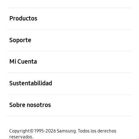
abierto
Productos
abierto
Soporte
abierto
Mi Cuenta
abierto
Sustentabilidad
abierto
Sobre nosotros
Copyright© 1995-2026 Samsung. Todos los derechos
reservados.