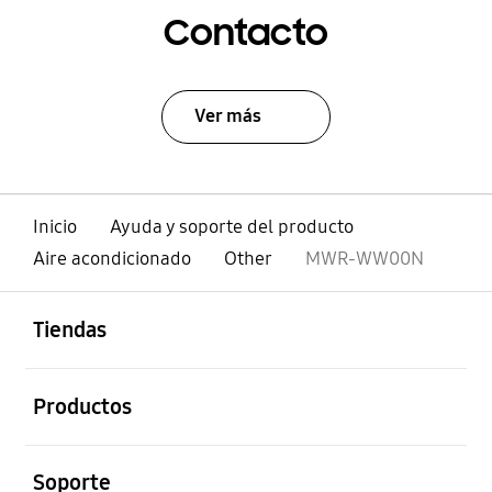
Contacto
Ver más
Inicio
Ayuda y soporte del producto
Aire acondicionado
Other
MWR-WW00N
abierto
Footer Navigation
Tiendas
abierto
Productos
abierto
Soporte