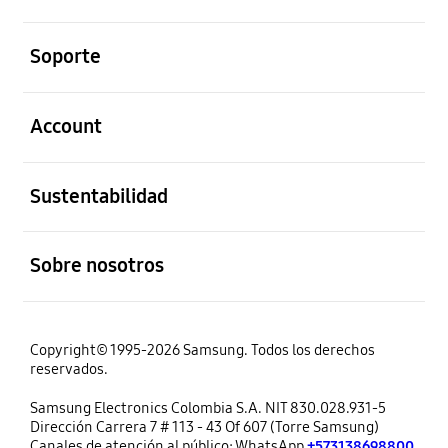
abierto
Soporte
abierto
Account
abierto
Sustentabilidad
abierto
Sobre nosotros
Copyright© 1995-2026 Samsung. Todos los derechos
reservados.
Samsung Electronics Colombia S.A. NIT 830.028.931-5
Dirección Carrera 7 # 113 - 43 Of 607 (Torre Samsung)
Canales de atención al público: WhatsApp
+573138698800