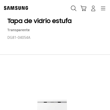
Skip
to
Búsqueda
Carrito
Navegación
Iniciar sesión
content
Tapa de vidrio estufa
Transparente
DG81-04054A
T
d
vi
es