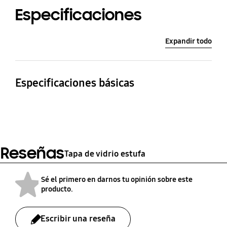
Especificaciones
Expandir todo
Especificaciones básicas
Color
Modelo compatible
Transparente
Tapa de vidrio original
para su estufa marca
Samsung
Reseñas
Tapa de vidrio estufa
recomendable para los
modelos
NX24BG57413SCO,
Sé el primero en darnos tu opinión sobre este
producto.
NX24BG45411VCO
Escribir una reseña
Calidad
Características