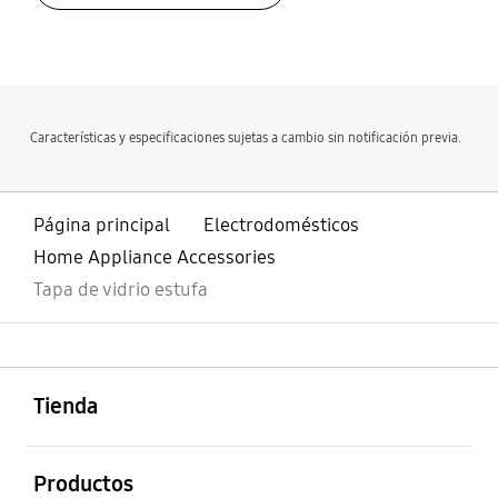
Original
Tapa de vidrio original
bazaarvoice Certification Label
para su estufa marca
Samsung
Características y especificaciones sujetas a cambio sin notificación previa.
Contenido
Tapa de vidrio original
estufa Samsung
Página principal
Electrodomésticos
Home Appliance Accessories
Tapa de vidrio estufa
abierto
Footer Navigation
Tienda
abierto
Productos