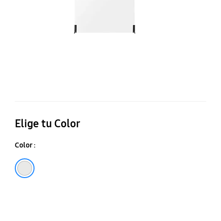
Elige tu Color
Color :
Transparente