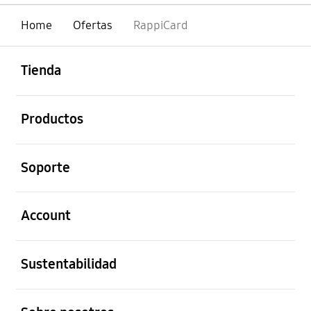
Home
Ofertas
RappiCard
abierto
Footer Navigation
Tienda
abierto
Productos
abierto
Soporte
abierto
Account
abierto
Sustentabilidad
abierto