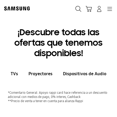
Skip
to
Búsqueda
Carrito
Navegación
Iniciar sesión
content
¡Descubre todas las
ofertas que tenemos
disponibles!
TVs
Proyectores
Dispositivos de Audio
TVs
*Comentario General: Apoyo rappi card hace referencia a un descuento
adicional con medios de pago, 0% interes, Cashback
**Precio de venta a tener en cuenta para alianza Rappi