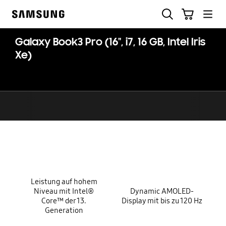
Skip
Suchen
Warenkorb
to
Samsung
content
Galaxy Book3 Pro (16", i7, 16 GB, Intel Iris
Xe)
key features
Leistung auf hohem
Niveau mit Intel®
Dynamic AMOLED-
Core™ der 13.
Display mit bis zu 120 Hz
Generation