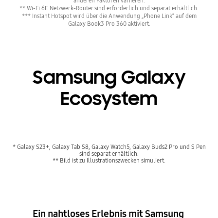
anderen Faktoren variieren.
** Wi-Fi 6E Netzwerk-Router sind erforderlich und separat erhältlich.
*** Instant Hotspot wird über die Anwendung „Phone Link“ auf dem
Galaxy Book3 Pro 360 aktiviert.
Samsung Galaxy
Ecosystem
* Galaxy S23+, Galaxy Tab S8, Galaxy Watch5, Galaxy Buds2 Pro und S Pen
sind separat erhältlich.
** Bild ist zu Illustrationszwecken simuliert.
Ein nahtloses Erlebnis mit Samsung