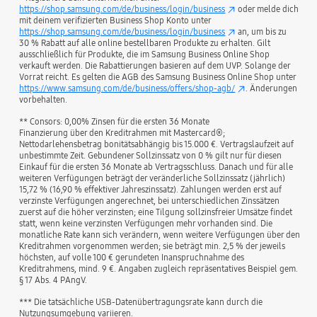
https://shop.samsung.com/de/business/login/business
oder melde dich
mit deinem verifizierten Business Shop Konto unter
https://shop.samsung.com/de/business/login/business
an, um bis zu
30 % Rabatt auf alle online bestellbaren Produkte zu erhalten. Gilt
ausschließlich für Produkte, die im Samsung Business Online Shop
verkauft werden. Die Rabattierungen basieren auf dem UVP. Solange der
Vorrat reicht. Es gelten die AGB des Samsung Business Online Shop unter
https://www.samsung.com/de/business/offers/shop-agb/
. Änderungen
vorbehalten.
** Consors: 0,00% Zinsen für die ersten 36 Monate
Finanzierung über den Kreditrahmen mit Mastercard®;
Nettodarlehensbetrag bonitätsabhängig bis 15.000 €. Vertragslaufzeit auf
unbestimmte Zeit. Gebundener Sollzinssatz von 0 % gilt nur für diesen
Einkauf für die ersten 36 Monate ab Vertragsschluss. Danach und für alle
weiteren Verfügungen beträgt der veränderliche Sollzinssatz (jährlich)
15,72 % (16,90 % effektiver Jahreszinssatz). Zahlungen werden erst auf
verzinste Verfügungen angerechnet, bei unterschiedlichen Zinssätzen
zuerst auf die höher verzinsten; eine Tilgung sollzinsfreier Umsätze findet
statt, wenn keine verzinsten Verfügungen mehr vorhanden sind. Die
monatliche Rate kann sich verändern, wenn weitere Verfügungen über den
Kreditrahmen vorgenommen werden; sie beträgt min. 2,5 % der jeweils
höchsten, auf volle 100 € gerundeten Inanspruchnahme des
Kreditrahmens, mind. 9 €. Angaben zugleich repräsentatives Beispiel gem.
§ 17 Abs. 4 PAngV.
*** Die tatsächliche USB-Datenübertragungsrate kann durch die
Nutzungsumgebung variieren.