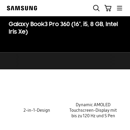
Skip
Suchen
Warenkorb
to
Samsung
content
Galaxy Book3 Pro 360 (16", i5, 8 GB, Intel
Iris Xe)
key features
Dynamic AMOLED
2-in-1-Design
Touchscreen-Display mit
bis zu 120 Hz und S Pen