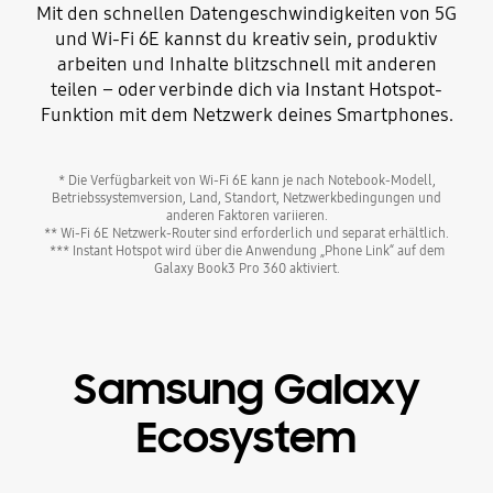
Mit den schnellen Datengeschwindigkeiten von 5G
und Wi-Fi 6E kannst du kreativ sein, produktiv
arbeiten und Inhalte blitzschnell mit anderen
teilen – oder verbinde dich via Instant Hotspot-
Funktion mit dem Netzwerk deines Smartphones.
* Die Verfügbarkeit von Wi-Fi 6E kann je nach Notebook-Modell,
Betriebssystemversion, Land, Standort, Netzwerkbedingungen und
anderen Faktoren variieren.
** Wi-Fi 6E Netzwerk-Router sind erforderlich und separat erhältlich.
*** Instant Hotspot wird über die Anwendung „Phone Link“ auf dem
Galaxy Book3 Pro 360 aktiviert.
Samsung Galaxy
Ecosystem