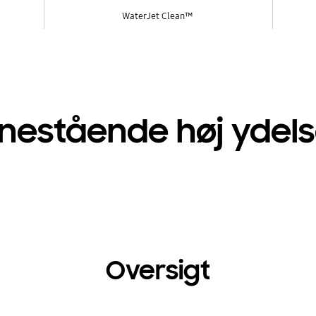
WaterJet Clean™
nestående høj ydel
Oversigt