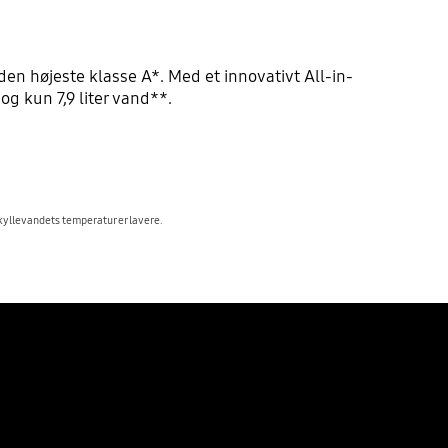
en højeste klasse A*. Med et innovativt All-in-
 kun 7,9 liter vand**.
yllevandets temperatur er lavere.