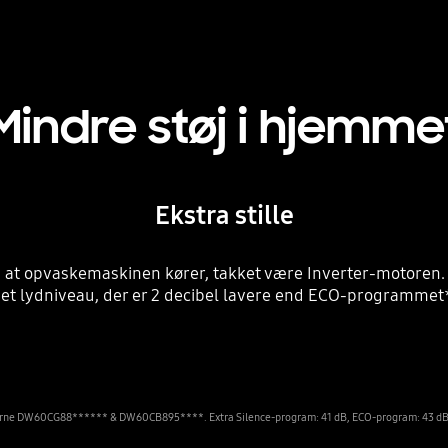
Mindre støj i hjemme
Ekstra stille
p, at opvaskemaskinen kører, takket være Inverter-motoren.
 lydniveau, der er 2 decibel lavere end ECO-programmet*. D
rne DW60CG88****** & DW60CB895****. Extra Silence-program: 41 dB, ECO-program: 43 dB. 