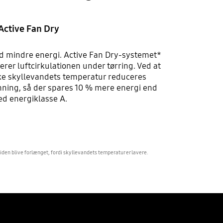
Active Fan Dry
med mindre energi. Active Fan Dry-systemet*
rer luftcirkulationen under tørring. Ved at
ke skyllevandets temperatur reduceres
mning, så der spares 10 % mere energi end
d energiklasse A.
iden blive forlænget, fordi skyllevandets temperatur er lavere.