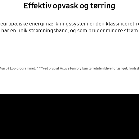
Effektiv opvask og tørring
 europæiske energimærkningssystem er den klassificeret i d
ar en unik strømningsbane, og som bruger mindre strøm og
på Eco-programmet. ***Ved brug af Active Fan Dry kan tørretiden blive forlænget, fordi sk