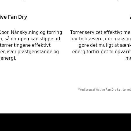
ive Fan Dry
oor. Når skylning og tørring
Tørrer servicet effektivt 
cm, så dampen kan slippe ud
har to blæsere, der maksime
ørrer tingene effektivt
gøre det muligt at sæn
r, især plastgenstande og
energiforbruget til opvar
 energi.
me
*Ved brug af Active Fan Dry kan tørret