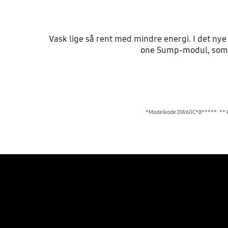
Vask lige så rent med mindre energi. I det nye
one Sump-modul, som h
*Modelkode DW60C*8*****. ** Kun 