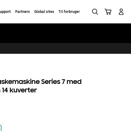
Søg
Indkøbskurv
Log på
upport
Partners
Global sites
Til forbruger
askemaskine Series 7 med
 14 kuverter