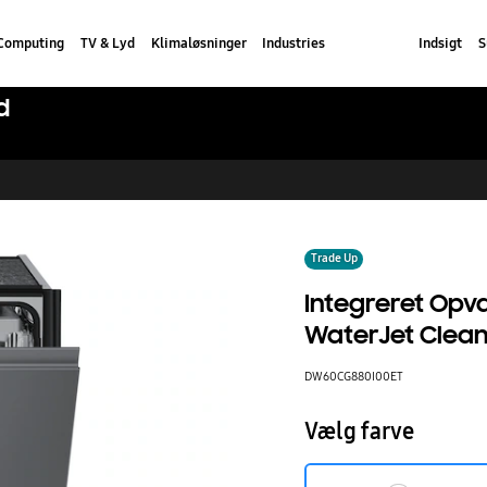
Computing
TV & Lyd
Klimaløsninger
Industries
Indsigt
S
d
Trade Up
Integreret Opv
WaterJet Clean
DW60CG880I00ET
Vælg farve