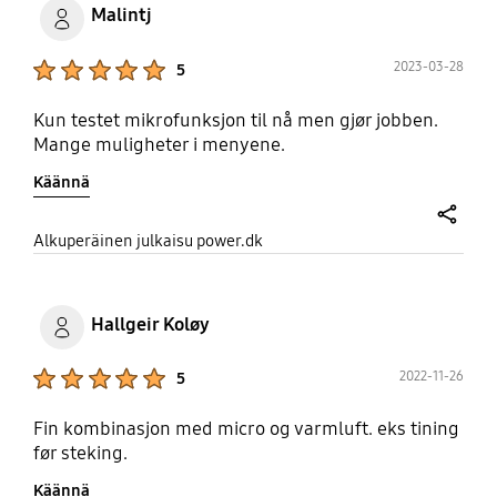
Malintj
Product Ratings :
2023-03-28
5
Kun testet mikrofunksjon til nå men gjør jobben.
Mange muligheter i menyene.
Käännä
share
Alkuperäinen julkaisu power.dk
Hallgeir Koløy
Product Ratings :
2022-11-26
5
Fin kombinasjon med micro og varmluft. eks tining
før steking.
Käännä