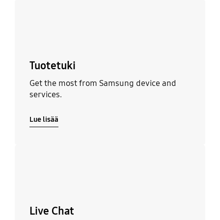
Lue lisää
Tuotetuki
Get the most from Samsung device and
services.
Lue lisää
Lue lisää
Live Chat