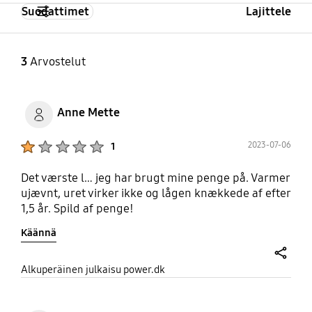
Suodattimet
Lajittele
3
Arvostelut
Anne Mette
Product Ratings :
2023-07-06
1
Det værste l… jeg har brugt mine penge på. Varmer
ujævnt, uret virker ikke og lågen knækkede af efter
1,5 år. Spild af penge!
Käännä
share
Alkuperäinen julkaisu power.dk