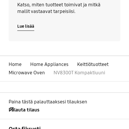
Katso, miten tuotteet toimivat ja mitkä
mallit vastaavat tarpeisiisi.
Lue lisää
Home
Home Appliances
Keittiötuotteet
Microwave Oven
NV8300T Kompaktiuuni
Paina tästä palauttaaksesi tilauksen
Palauta tilaus
Avata
Footer Navigation