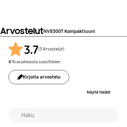
SmartThings-
1000 W
40W(Halogen)
sovelluksen tuki
Kyllä
Kieliasetus
Arvostelut
NV8300T Kompaktiuuni
Kyllä
3.7
(3 Arvostelut)
0
% asiakkaista suosittelee.
Kirjoita arvostelu
Näytä tiedot