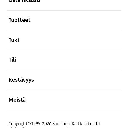
Osta fiksusti
Avata
Tuotteet
Avata
Tuki
Avata
Tili
Avata
Kestävyys
Avata
Meistä
Copyright© 1995-2026 Samsung. Kaikki oikeudet