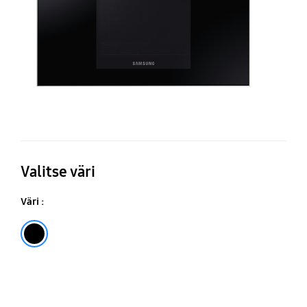
Valitse väri
Väri :
Black