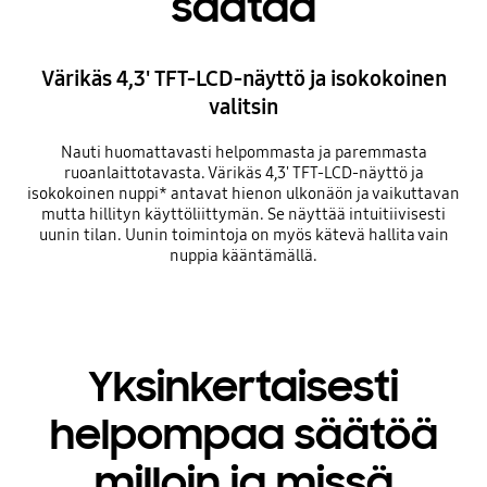
säätää
Värikäs 4,3' TFT-LCD-näyttö ja isokokoinen
valitsin
Nauti huomattavasti helpommasta ja paremmasta
ruoanlaittotavasta. Värikäs 4,3' TFT-LCD-näyttö ja
isokokoinen nuppi* antavat hienon ulkonäön ja vaikuttavan
mutta hillityn käyttöliittymän. Se näyttää intuitiivisesti
uunin tilan. Uunin toimintoja on myös kätevä hallita vain
nuppia kääntämällä.
Yksinkertaisesti
helpompaa säätöä
milloin ja missä