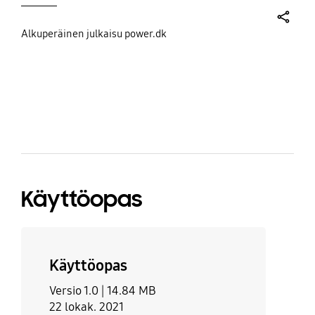
share
Alkuperäinen julkaisu power.dk
bazaarvoice Certification Label
Käyttöopas
Käyttöopas
Versio 1.0 |
14.84 MB
22 lokak. 2021