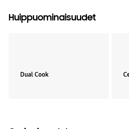
Huippuominaisuudet
Dual Cook
C