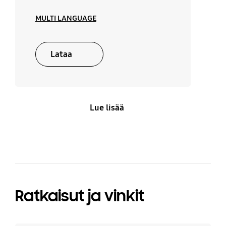
MULTI LANGUAGE
Kello
Sisävalaisin
Kyllä
25/40 W (Halogen)
Lataa
Sisävalaisimen sijainti
Lamppu on / off
Top / Side
Kyllä
Lue lisää
Kieliasetus
Ei
Ratkaisut ja vinkit