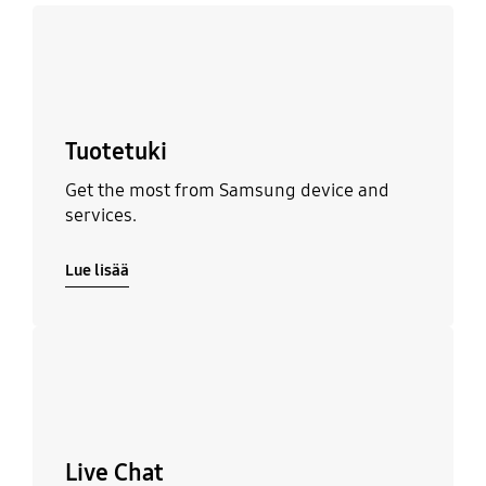
Lue lisää
Tuotetuki
Get the most from Samsung device and
services.
Lue lisää
Lue lisää
Live Chat