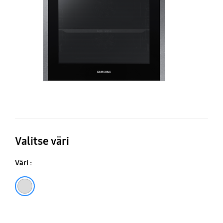
Valitse väri
Väri :
Silver