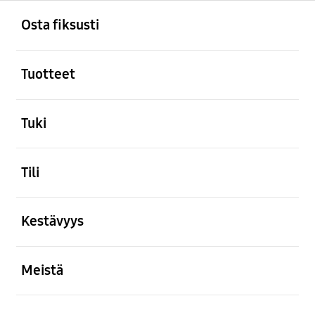
Avata
Footer Navigation
Osta fiksusti
Avata
Tuotteet
Avata
Tuki
Avata
Tili
Avata
Kestävyys
Avata
Meistä