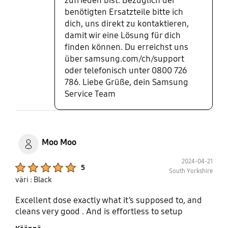
zufrieden bist. Bezüglich der
benötigten Ersatzteile bitte ich
dich, uns direkt zu kontaktieren,
damit wir eine Lösung für dich
finden können. Du erreichst uns
über samsung.com/ch/support
oder telefonisch unter 0800 726
786. Liebe Grüße, dein Samsung
Service Team
Moo Moo
2024-04-21
Product Ratings :
5
South Yorkshire
väri : Black
Excellent dose exactly what it’s supposed to, and
cleans very good . And is effortless to setup