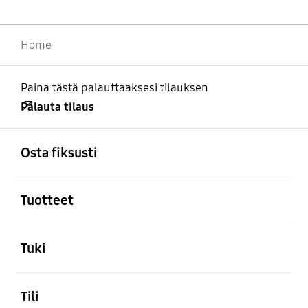
Home
Paina tästä palauttaaksesi tilauksen
Palauta tilaus
Avata
Footer Navigation
Osta fiksusti
Avata
Tuotteet
Avata
Tuki
Avata
Tili