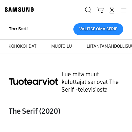
Skip
to
Haku
Ostoskori
Navigation
Kirjaudu sisään
content
The Serif
VALITSE OMA SERIF
KOHOKOHDAT
MUOTOILU
LIITÄNTÄMAHDOLLISU
Lue mitä muut
Tuotearviot
kuluttajat sanovat The
Serif -televisiosta
The Serif (2020)