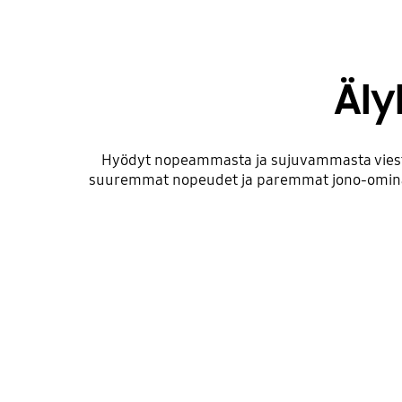
Äly
Hyödyt nopeammasta ja sujuvammasta viesti
suuremmat nopeudet ja paremmat jono-ominai