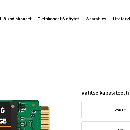
ti & kodinkoneet
Tietokoneet & näytöt
Wearables
Lisätarv
860
EVO
Valitse kapasiteetti
SSD
SATA
250 Gt
III
MSATA