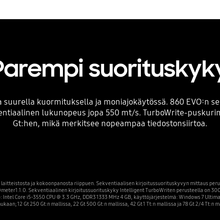
Parempi suorituskyk
suurella kuormituksella ja moniajokäytössä. 860 EVO:n se
ventiaalinen lukunopeus jopa 550 mt/s. TurboWrite-puskurimu
Gt:hen, mikä merkitsee nopeampaa tiedostonsiirtoa.
laitteistosta ja kokoonpanosta riippuen. Sekventiaalisen kirjoitussuorituskyvyn mittaus per
eter 1.1.0. Sekventiaalinen kirjoitussuorituskyky Intelligent TurboWriten perusteella on 300 
 Intel Core i5-3550 CPU @ 3.3 GHz, DDR3 1333 MHz 4 GB, käyttöjärjestelmä: Windows 7 Ultimat
aan; 12 Gt 250 Gt:n mallissa, 22 Gt 500 Gt:n mallissa, 42 Gt 1 Tt:n mallissa ja 78 Gt 2/4 Tt: