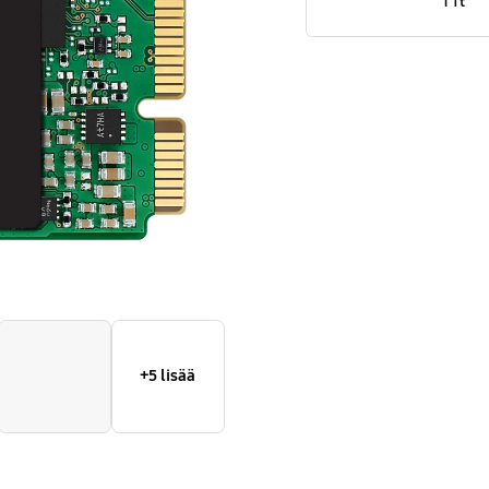
1 Tt
+5 lisää