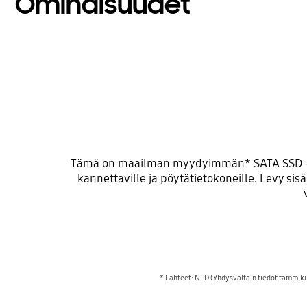
Ominaisuudet
Tämä on maailman myydyimmän* SATA SSD -tuo
kannettaville ja pöytätietokoneille. Levy si
* Lähteet: NPD (Yhdysvaltain tiedot tammik