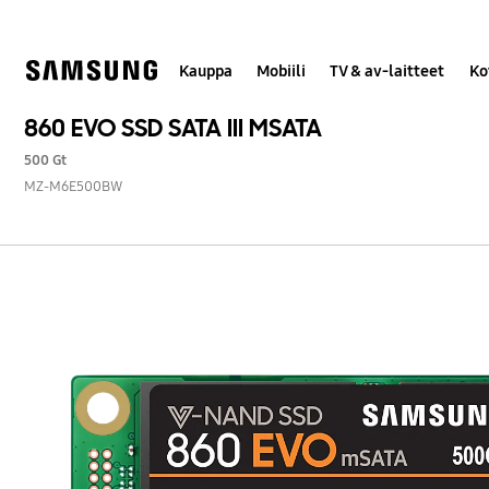
Skip
to
content
Kauppa
Mobiili
TV & av-laitteet
Ko
860 EVO SSD SATA III MSATA
500 Gt
MZ-M6E500BW