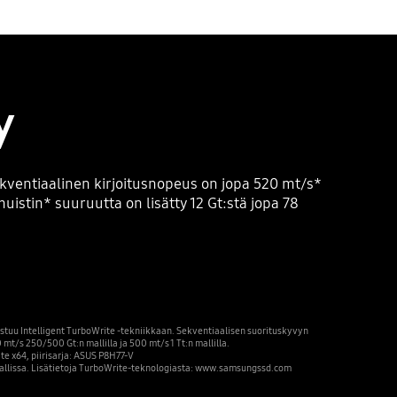
y
kventiaalinen kirjoitusnopeus on jopa 520 mt/s*
istin* suuruutta on lisätty 12 Gt:stä jopa 78
ustuu Intelligent TurboWrite -tekniikkaan. Sekventiaalisen suorituskyvyn
mt/s 250/500 Gt:n mallilla ja 500 mt/s 1 Tt:n mallilla.
e x64, piirisarja: ASUS P8H77-V
n mallissa. Lisätietoja TurboWrite-teknologiasta: www.samsungssd.com