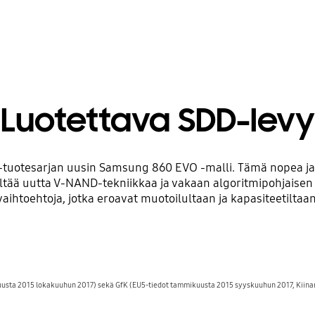
Luotettava SDD-levy
tesarjan uusin Samsung 860 EVO -malli. Tämä nopea ja luo
sältää uutta V-NAND-tekniikkaa ja vakaan algoritmipohjaise
vaihtoehtoja, jotka eroavat muotoilultaan ja kapasiteetiltaan
uusta 2015 lokakuuhun 2017) sekä GfK (EU5-tiedot tammikuusta 2015 syyskuuhun 2017, Kiin