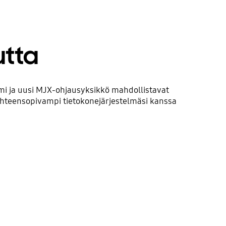
utta
i ja uusi MJX-ohjausyksikkö mahdollistavat
teensopivampi tietokonejärjestelmäsi kanssa