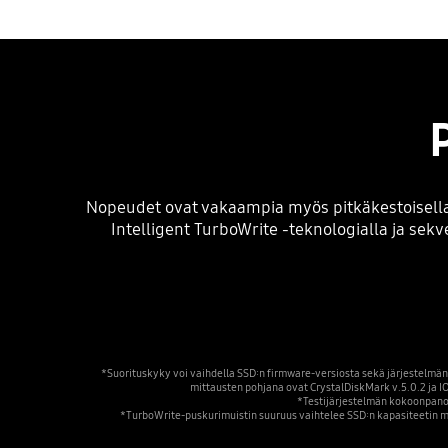
Nopeudet ovat vakaampia myös pitkäkestoisella 
Intelligent TurboWrite -teknologialla ja sek
*Suorituskyky voi vaihdella SSD:n firmware-versiosta sekä järjestelmän 
mittausten pohjana ovat CrystalDiskMark v.5.0.2 ja IOm
*Testijärjestelmän kokoonpano:
*TurboWrite-puskurimuistin suuruus vaihtelee SSD:n kapasiteetin muk