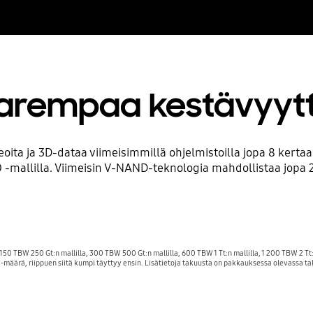
arempaa kestävyyt
ideoita ja 3D-dataa viimeisimmillä ohjelmistoilla jopa 8 ker
-mallilla. Viimeisin V-NAND-teknologia mahdollistaa jopa 2
0 TBW 250 Gt:n mallilla, 300 TBW 500 Gt:n mallilla, 600 TBW 1 Tt:n mallilla, 1 200 TBW 2 Tt:n 
-määrä, riippuen siitä kumpi täyttyy ensin. Lisätietoja takuusta on pakkauksessa olevassa t