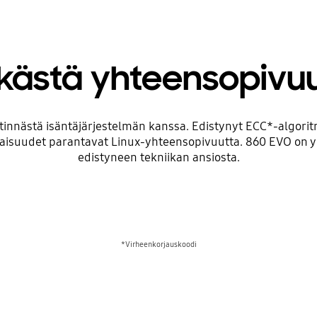
kästä yhteensopivu
nnästä isäntäjärjestelmän kanssa. Edistynyt ECC*-algoritm
suudet parantavat Linux-yhteensopivuutta. 860 EVO on yh
edistyneen tekniikan ansiosta.
*Virheenkorjauskoodi