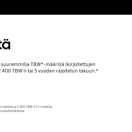
tä
taa suuremmilla TBW*-määrillä (kirjoitettujen
 400 TBW:n tai 5 vuoden rajoitetun takuun.*
mallilla ja 2 400 TBW 4 Tt:n mallilla.
akuutodistuksessa.