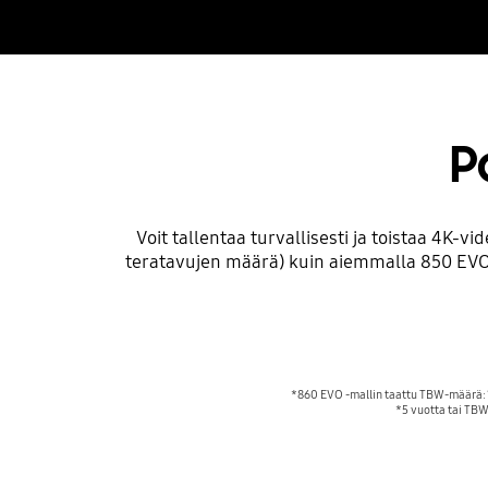
P
Voit tallentaa turvallisesti ja toistaa 4K-v
teratavujen määrä) kuin aiemmalla 850 EVO 
*860 EVO -mallin taattu TBW-määrä: 15
*5 vuotta tai TBW