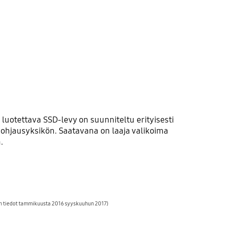
tettava SSD-levy on suunniteltu erityisesti
n ohjausyksikön. Saatavana on laaja valikoima
.
an tiedot tammikuusta 2016 syyskuuhun 2017)