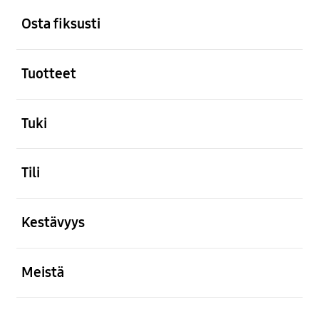
Footer Navigation
Osta fiksusti
Avata
Tuotteet
Avata
Tuki
Avata
Tili
Avata
Kestävyys
Avata
Meistä