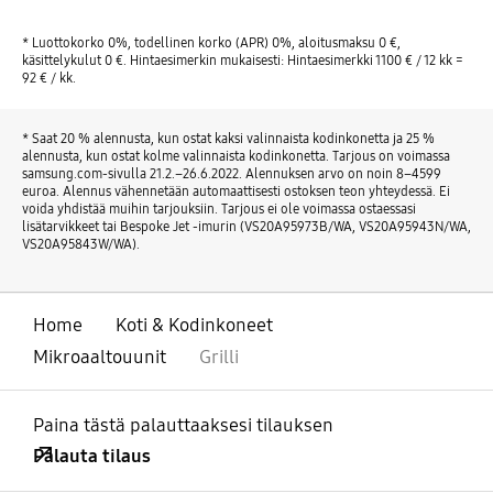
* Luottokorko 0%, todellinen korko (APR) 0%, aloitusmaksu 0 €,
käsittelykulut 0 €. Hintaesimerkin mukaisesti: Hintaesimerkki 1100 € / 12 kk =
92 € / kk.
* Saat 20 % alennusta, kun ostat kaksi valinnaista kodinkonetta ja 25 %
alennusta, kun ostat kolme valinnaista kodinkonetta. Tarjous on voimassa
samsung.com-sivulla 21.2.–26.6.2022. Alennuksen arvo on noin 8–4599
euroa. Alennus vähennetään automaattisesti ostoksen teon yhteydessä. Ei
voida yhdistää muihin tarjouksiin. Tarjous ei ole voimassa ostaessasi
lisätarvikkeet tai Bespoke Jet -imurin (VS20A95973B/WA, VS20A95943N/WA,
VS20A95843W/WA).
Home
Koti & Kodinkoneet
Mikroaaltouunit
Grilli
Paina tästä palauttaaksesi tilauksen
Palauta tilaus
Avata