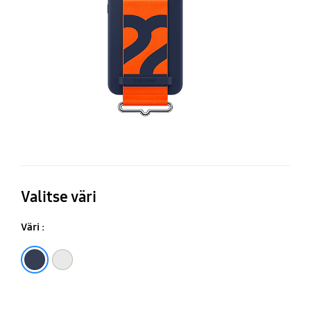
St
Valitse väri
Väri :
Navy
White