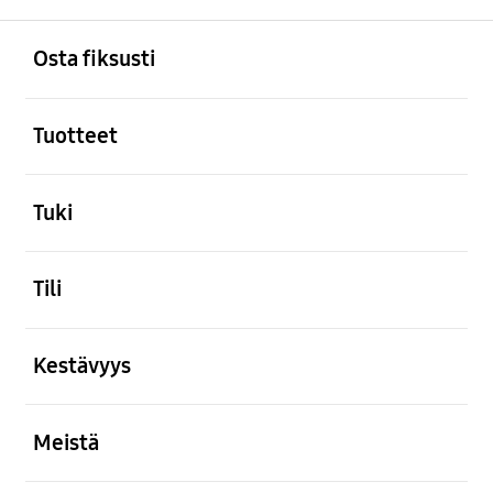
Avata
Footer Navigation
Osta fiksusti
Avata
Tuotteet
Avata
Tuki
Avata
Tili
Avata
Kestävyys
Avata
Meistä