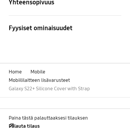
Yhteensopivuus
Yhteensopivat mallit
Galaxy S22 +
Fyysiset ominaisuudet
Mitat (L x K x S, mm)
Paino
79.13 x 180.9 x 15.0 mm
54 g
Home
Mobile
Mobiililaitteen lisävarusteet
Galaxy S22+ Silicone Cover with Strap
Paina tästä palauttaaksesi tilauksen
Palauta tilaus