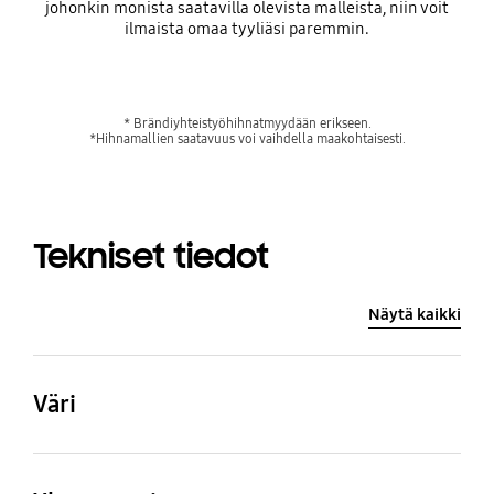
johonkin monista saatavilla olevista malleista, niin voit
ilmaista omaa tyyliäsi paremmin.
* Brändiyhteistyöhihnatmyydään erikseen.
*Hihnamallien saatavuus voi vaihdella maakohtaisesti.
Tekniset tiedot
Näytä kaikki
Väri
Navy