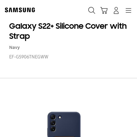
Skip
to
Haku
Ostoskori
Navigation
Kirjaudu sisään
content
Galaxy S22+ Silicone Cover with
Strap
Navy
EF-GS906TNEGWW
Ga
S2
Si
Co
wi