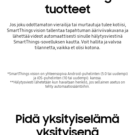
tuotteet
Jos joku odottamaton vierailija tai murtautuja tulee kotiisi,
SmartThings vision tallentaa tapahtuman ääriviivakuvana ja
lähettää videot automaattisesti sinulle hälytysviestinä
SmartThings-sovelluksen kautta. Voit hallita ja valvoa
tilannetta, vaikka et olisi kotona.
*SmartThings vision on yhteensopiva Android-puhelinten (5.0 tai uudempi)
ja iOS-puhelinten (10 tai uudempi). kanssa.
**Hälytysviesti lähetetään kun havaitaan henkilö, jos sellainen asetus on
tehty automaatiosääntöihin.
Pidä yksityiselämä
yksityisenä