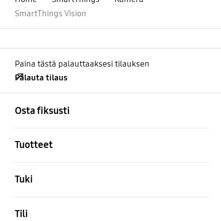
SmartThings Vision
Paina tästä palauttaaksesi tilauksen
Palauta tilaus
Avata
Footer Navigation
Osta fiksusti
Avata
Tuotteet
Avata
Tuki
Avata
Tili