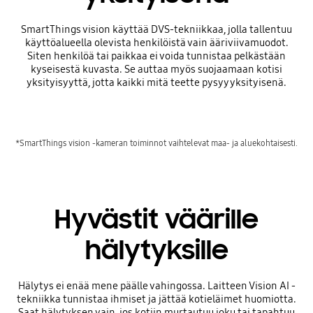
SmartThings vision käyttää DVS-tekniikkaa, jolla tallentuu
käyttöalueella olevista henkilöistä vain ääriviivamuodot.
Siten henkilöä tai paikkaa ei voida tunnistaa pelkästään
kyseisestä kuvasta. Se auttaa myös suojaamaan kotisi
yksityisyyttä, jotta kaikki mitä teette pysyy yksityisenä.
*SmartThings vision -kameran toiminnot vaihtelevat maa- ja aluekohtaisesti.
Hyvästit väärille
hälytyksille
Hälytys ei enää mene päälle vahingossa. Laitteen Vision AI -
tekniikka tunnistaa ihmiset ja jättää kotieläimet huomiotta.
Saat hälytyksen vain, jos kotiin murtautuu joku tai tapahtuu