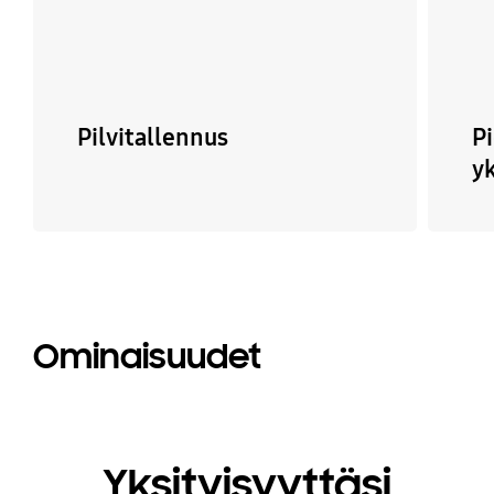
Pilvitallennus
P
y
Ominaisuudet
Yksityisyyttäsi