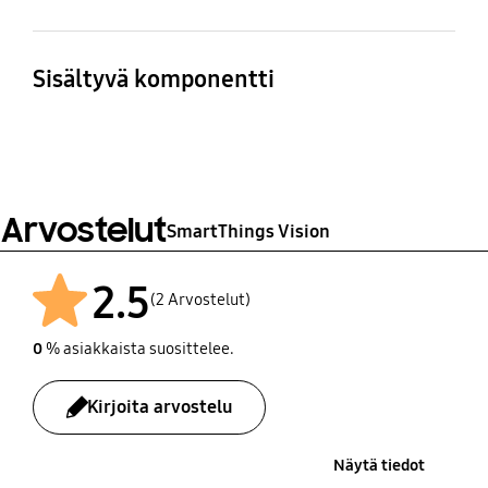
Liiketunnistus
Yötila
Kyllä
Kyllä
Sisältyvä komponentti
Runko, USB-
Henkilötunnistus
virtakaapeli, adapteri,
Kyllä, AI - tekniikka
ruuvi, rungon pidin
Arvostelut
SmartThings Vision
2.5
(2 Arvostelut)
0
% asiakkaista suosittelee.
Kirjoita arvostelu
Näytä tiedot