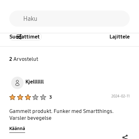
Suodattimet
Lajittele
2
Arvostelut
Kjelllllll
Product Ratings :
2024-02-11
3
Gammelt produkt. Funker med Smartthings.
Varsler bevegelse
Käännä