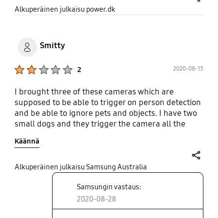
share
Alkuperäinen julkaisu power.dk
Smitty
Product Ratings :
2020-08-13
2
I brought three of these cameras which are
supposed to be able to trigger on person detection
and be able to ignore pets and objects. I have two
small dogs and they trigger the camera all the
time with it set to person detection.
Käännä
share
Alkuperäinen julkaisu Samsung Australia
Samsungin vastaus:
2020-08-28