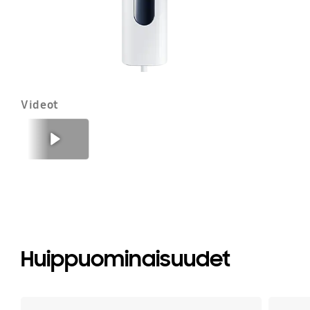
Videot
Edellinen
Seuraava
Huippuominaisuudet