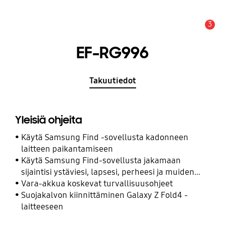
3
Hälytys
EF-RG996
Takuutiedot
Yleisiä ohjeita
Käytä Samsung Find -sovellusta kadonneen
laitteen paikantamiseen
Käytä Samsung Find-sovellusta jakamaan
sijaintisi ystäviesi, lapsesi, perheesi ja muiden
yhteyshenkilöiden kanssa
Vara-akkua koskevat turvallisuusohjeet
Suojakalvon kiinnittäminen Galaxy Z Fold4 -
laitteeseen