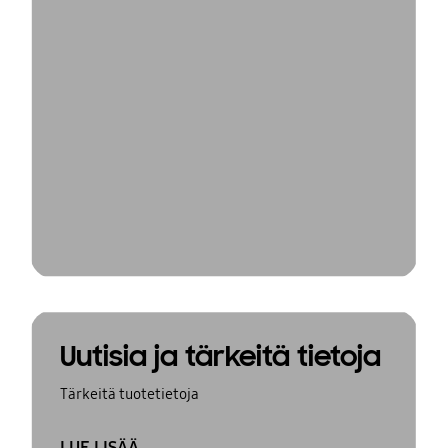
Uutisia ja tärkeitä tietoja
Tärkeitä tuotetietoja
LUE LISÄÄ