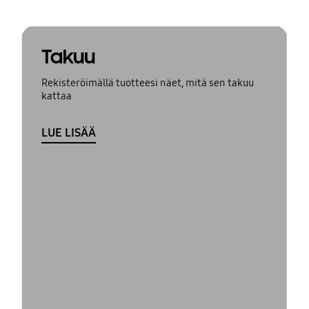
Takuu
Rekisteröimällä tuotteesi näet, mitä sen takuu
kattaa
LUE LISÄÄ