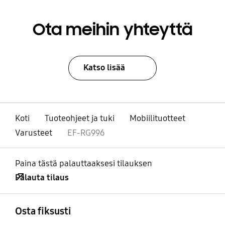
Ota meihin yhteyttä
Katso lisää
Koti
Tuoteohjeet ja tuki
Mobiilituotteet
Varusteet
EF-RG996
Paina tästä palauttaaksesi tilauksen
Palauta tilaus
Avata
Footer Navigation
Osta fiksusti