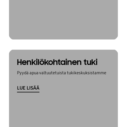
Henkilökohtainen tuki
Pyydä apua valtuutetuista tukikeskuksistamme
LUE LISÄÄ