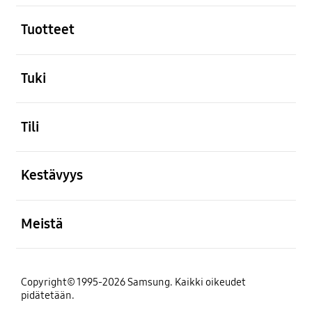
Avata
Tuotteet
Avata
Tuki
Avata
Tili
Avata
Kestävyys
Avata
Meistä
Copyright© 1995-2026 Samsung. Kaikki oikeudet
pidätetään.