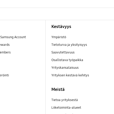
Kestävyys
a Samsung Account
Ympäristö
ewards
Tietoturva ja yksityisyys
embers
Saavutettavuus
Osallistava työpaikka
Yrityskansalaisuus
eröinti
Yrityksen kestävä kehitys
Meistä
Tietoa yrityksestä
Liiketoiminta-alueet