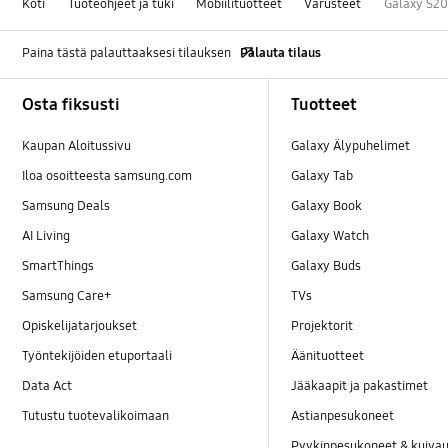
Koti
Tuoteohjeet ja tuki
Mobiilituotteet
Varusteet
Galaxy S20
Paina tästä palauttaaksesi tilauksen
Palauta tilaus
Footer Navigation
Osta fiksusti
Tuotteet
Kaupan Aloitussivu
Galaxy Älypuhelimet
Iloa osoitteesta samsung.com
Galaxy Tab
Samsung Deals
Galaxy Book
AI Living
Galaxy Watch
SmartThings
Galaxy Buds
Samsung Care+
TVs
Opiskelijatarjoukset
Projektorit
Työntekijöiden etuportaali
Äänituotteet
Data Act
Jääkaapit ja pakastimet
Tutustu tuotevalikoimaan
Astianpesukoneet
Pyykinpesukoneet & kuiv