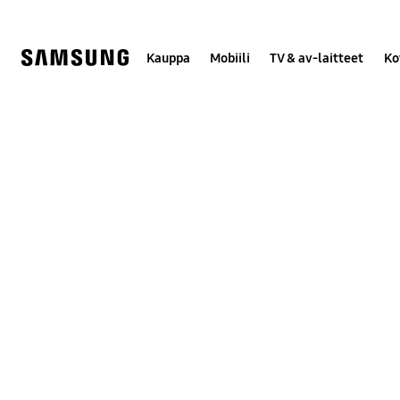
Skip
to
content
Kauppa
Mobiili
TV & av-laitteet
Ko