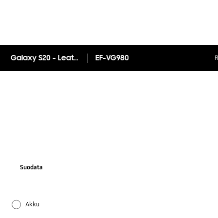
Galaxy S20 - Leather Cover
EF-VG980
R
Suodata
Akku