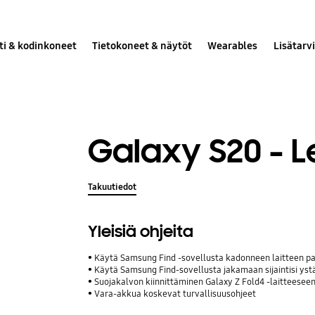
ti & kodinkoneet
Tietokoneet & näytöt
Wearables
Lisätarv
Galaxy S20 - 
Takuutiedot
Yleisiä ohjeita
Käytä Samsung Find -sovellusta kadonneen laitteen p
Käytä Samsung Find-sovellusta jakamaan sijaintisi ystävie
Suojakalvon kiinnittäminen Galaxy Z Fold4 -laitteesee
Vara-akkua koskevat turvallisuusohjeet