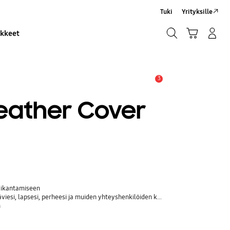
Tuki
Yrityksille
Haku
Ostoskori
Kirjaudu sisään/Rekisteröidy
ikkeet
Haku
3
Hälytys
Leather Cover
aikantamiseen
si, lapsesi, perheesi ja muiden yhteyshenkilöiden kanssa
n