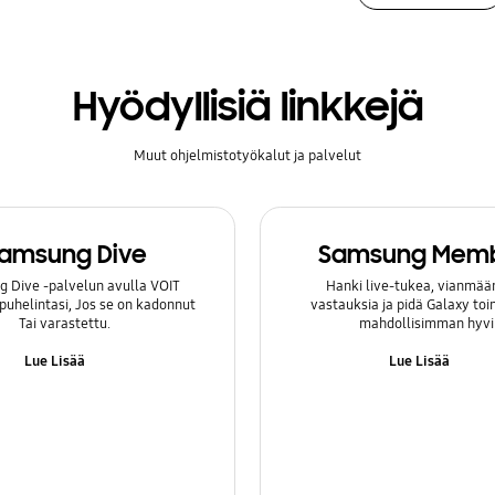
Hyödyllisiä linkkejä
Muut ohjelmistotyökalut ja palvelut
amsung Dive
Samsung Mem
 Dive -palvelun avulla VOIT
Hanki live-tukea, vianmäär
 puhelintasi, Jos se on kadonnut
vastauksia ja pidä Galaxy to
Tai varastettu.
mahdollisimman hyvi
Lue Lisää
Lue Lisää