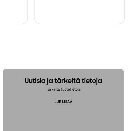
Uutisia ja tärkeitä tietoja
Tärkeitä tuotetietoja
LUE LISÄÄ