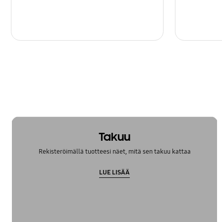
Takuu
Rekisteröimällä tuotteesi näet, mitä sen takuu kattaa
LUE LISÄÄ