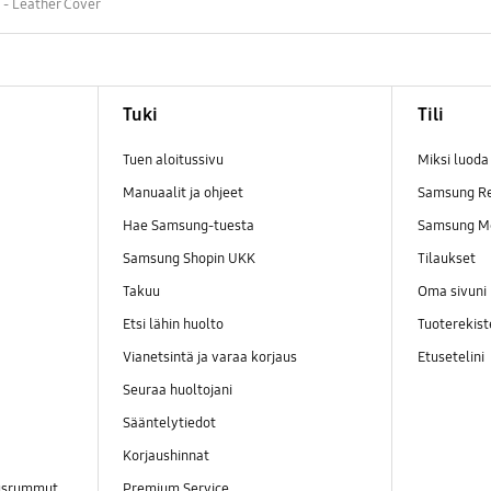
 - Leather Cover
Tuki
Tili
Tuen aloitussivu
Miksi luod
Manuaalit ja ohjeet
Samsung R
Hae Samsung-tuesta
Samsung M
Samsung Shopin UKK
Tilaukset
Takuu
Oma sivuni
Etsi lähin huolto
Tuoterekist
Vianetsintä ja varaa korjaus
Etusetelini
Seuraa huoltojani
Sääntelytiedot
Korjaushinnat
ausrummut
Premium Service