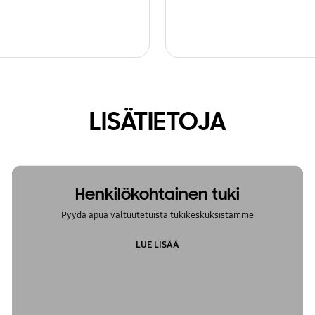
LISÄTIETOJA
Henkilökohtainen tuki
Pyydä apua valtuutetuista tukikeskuksistamme
LUE LISÄÄ