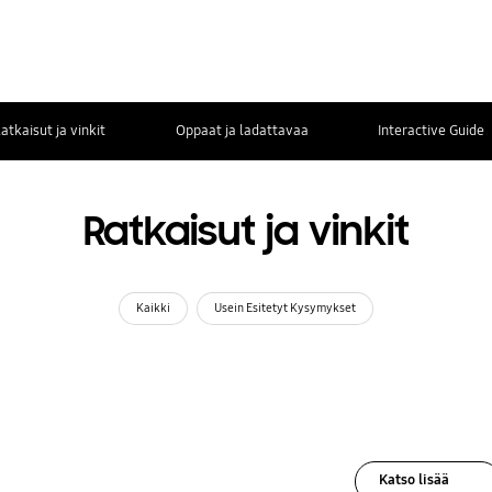
atkaisut ja vinkit
Oppaat ja ladattavaa
Interactive Guide
Ratkaisut ja vinkit
Kaikki
Usein Esitetyt Kysymykset
Katso lisää