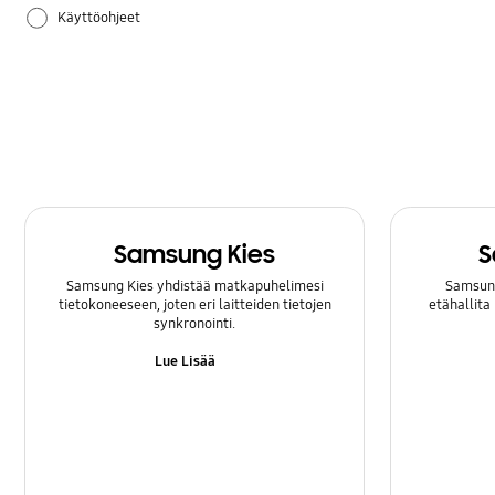
Käyttöohjeet
Laitteisto
Samsung Apps
Samsung Kies
S
Samsung Kies yhdistää matkapuhelimesi
Samsung
tietokoneeseen, joten eri laitteiden tietojen
etähallita
synkronointi.
Lue Lisää