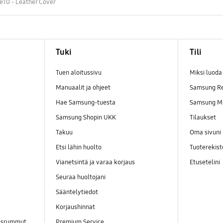
e10 - Leather Cover
Tuki
Tili
Tuen aloitussivu
Miksi luod
Manuaalit ja ohjeet
Samsung R
Hae Samsung-tuesta
Samsung M
Samsung Shopin UKK
Tilaukset
Takuu
Oma sivuni
Etsi lähin huolto
Tuoterekist
Vianetsintä ja varaa korjaus
Etusetelini
Seuraa huoltojani
Sääntelytiedot
Korjaushinnat
ausrummut
Premium Service