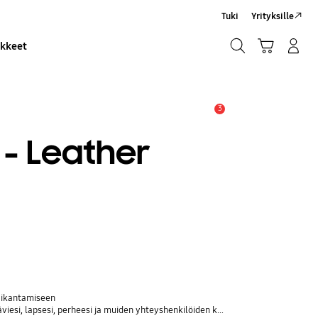
Tuki
Yrityksille
Haku
Ostoskori
Kirjaudu sisään/Rekisteröidy
ikkeet
Haku
3
Hälytys
 - Leather
aikantamiseen
si, lapsesi, perheesi ja muiden yhteyshenkilöiden kanssa