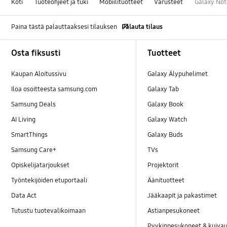
Koti
Tuoteohjeet ja tuki
Mobiilituotteet
Varusteet
Galaxy Not
Paina tästä palauttaaksesi tilauksen
Palauta tilaus
Footer Navigation
Osta fiksusti
Tuotteet
Kaupan Aloitussivu
Galaxy Älypuhelimet
Iloa osoitteesta samsung.com
Galaxy Tab
Samsung Deals
Galaxy Book
AI Living
Galaxy Watch
SmartThings
Galaxy Buds
Samsung Care+
TVs
Opiskelijatarjoukset
Projektorit
Työntekijöiden etuportaali
Äänituotteet
Data Act
Jääkaapit ja pakastimet
Tutustu tuotevalikoimaan
Astianpesukoneet
Pyykinpesukoneet & kuiv