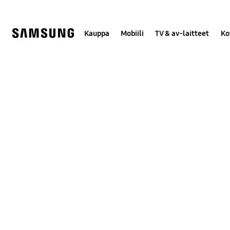
Skip
to
content
Kauppa
Mobiili
TV & av-laitteet
Ko