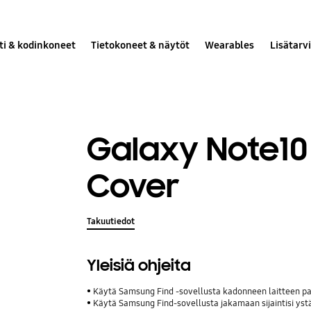
ti & kodinkoneet
Tietokoneet & näytöt
Wearables
Lisätarv
Galaxy Note10
Cover
Takuutiedot
Yleisiä ohjeita
Käytä Samsung Find -sovellusta kadonneen laitteen p
Käytä Samsung Find-sovellusta jakamaan sijaintisi ystävie