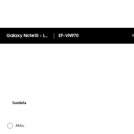
Galaxy Note10 - Leather Cover
EF-VN970
R
Suodata
Akku