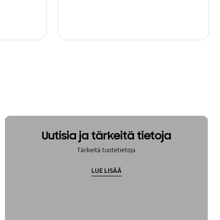
Uutisia ja tärkeitä tietoja
Tärkeitä tuotetietoja
LUE LISÄÄ