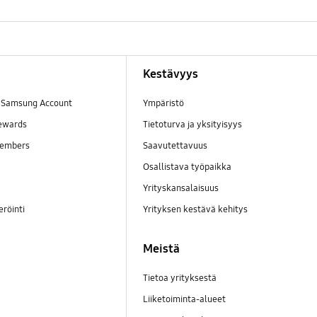
Kestävyys
a Samsung Account
Ympäristö
ewards
Tietoturva ja yksityisyys
embers
Saavutettavuus
Osallistava työpaikka
Yrityskansalaisuus
eröinti
Yrityksen kestävä kehitys
Meistä
Tietoa yrityksestä
Liiketoiminta-alueet