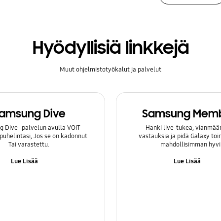
Hyödyllisiä linkkejä
Muut ohjelmistotyökalut ja palvelut
amsung Dive
Samsung Mem
 Dive -palvelun avulla VOIT
Hanki live-tukea, vianmäär
 puhelintasi, Jos se on kadonnut
vastauksia ja pidä Galaxy to
Tai varastettu.
mahdollisimman hyvi
Lue Lisää
Lue Lisää