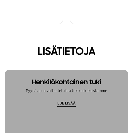
LISÄTIETOJA
Henkilökohtainen tuki
Pyydä apua valtuutetuista tukikeskuksistamme
LUE LISÄÄ