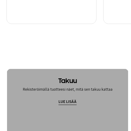
Takuu
Rekisteröimällä tuotteesi näet, mitä sen takuu kattaa
LUE LISÄÄ