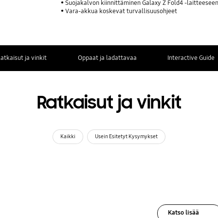
Suojakalvon kiinnittäminen Galaxy Z Fold4 -laitteesee
Vara-akkua koskevat turvallisuusohjeet
atkaisut ja vinkit
Oppaat ja ladattavaa
Interactive Guide
Ratkaisut ja vinkit
Kaikki
Usein Esitetyt Kysymykset
Katso lisää