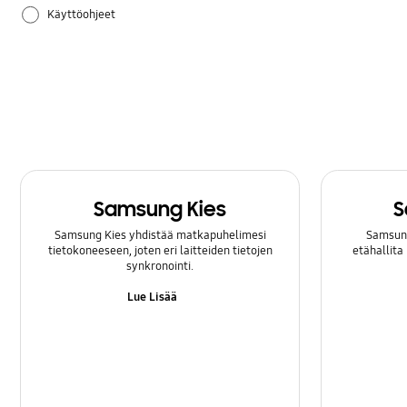
Käyttöohjeet
Laitteisto
Samsung Apps
Samsung Kies
S
Samsung Kies yhdistää matkapuhelimesi
Samsung
tietokoneeseen, joten eri laitteiden tietojen
etähallita
synkronointi.
Lue Lisää