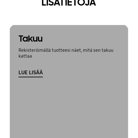
LISÄTIETOJA
Takuu
Rekisteröimällä tuotteesi näet, mitä sen takuu
kattaa
LUE LISÄÄ