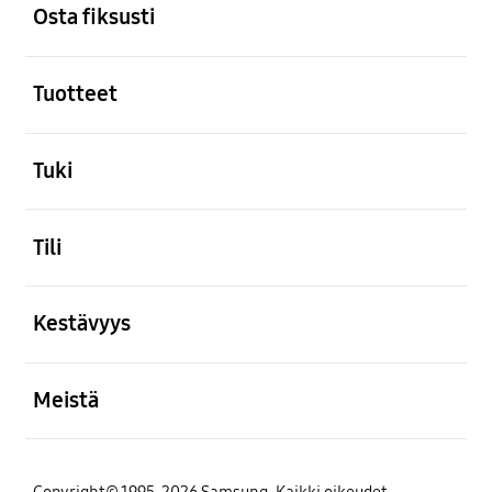
Osta fiksusti
Avata
Tuotteet
Avata
Tuki
Avata
Tili
Avata
Kestävyys
Avata
Meistä