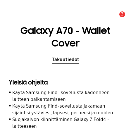
3
Hälytys
Galaxy A70 - Wallet
Cover
Takuutiedot
Yleisiä ohjeita
Käytä Samsung Find -sovellusta kadonneen
laitteen paikantamiseen
Käytä Samsung Find-sovellusta jakamaan
sijaintisi ystäviesi, lapsesi, perheesi ja muiden
yhteyshenkilöiden kanssa
Suojakalvon kiinnittäminen Galaxy Z Fold4 -
laitteeseen