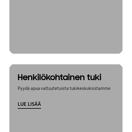
Henkilökohtainen tuki
Pyydä apua valtuutetuista tukikeskuksistamme
LUE LISÄÄ