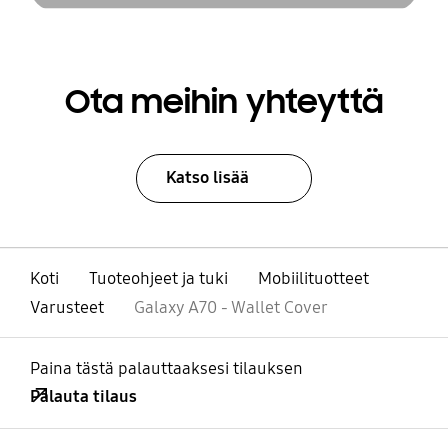
Ota meihin yhteyttä
Katso lisää
Koti
Tuoteohjeet ja tuki
Mobiilituotteet
Varusteet
Galaxy A70 - Wallet Cover
Paina tästä palauttaaksesi tilauksen
Palauta tilaus
Avata
Footer Navigation