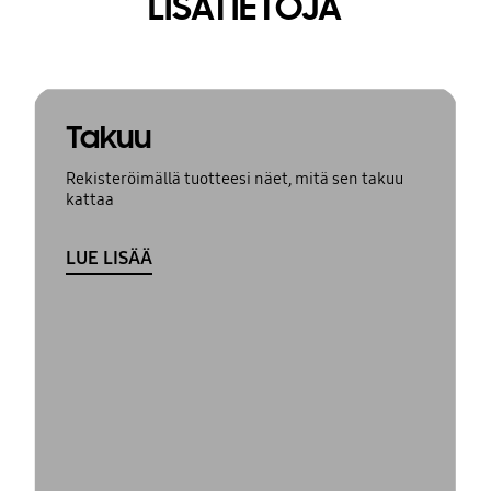
LISÄTIETOJA
Takuu
Rekisteröimällä tuotteesi näet, mitä sen takuu
kattaa
LUE LISÄÄ