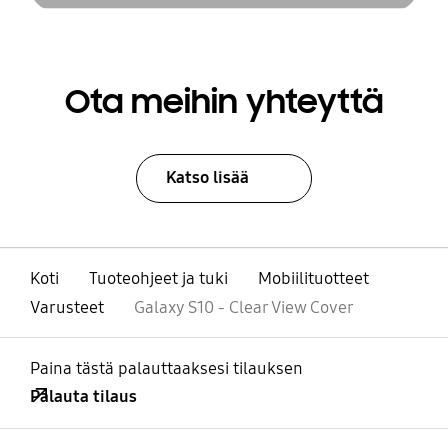
Ota meihin yhteyttä
Katso lisää
Koti
Tuoteohjeet ja tuki
Mobiilituotteet
Varusteet
Galaxy S10 - Clear View Cover
Paina tästä palauttaaksesi tilauksen
Palauta tilaus
Avata
Footer Navigation